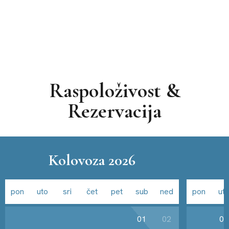
Raspoloživost &
Rezervacija
Kolovoza 2026
pon
uto
sri
čet
pet
sub
ned
pon
ut
01
02
01