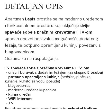
DETALJAN OPIS
Apartman
Lapis
prostire se na moderno uređenom
i funkcionalnom prostoru koji uključuje
dvije
spavaće sobe s bračnim krevetima i TV-om
,
ugodan dnevni boravak s mogućnošću dodatnog
ležaja, te potpuno opremljenu kuhinju povezanu s
blagovaonicom.
Gostima su na raspolaganju:
- 2 spavaće sobe s bračnim krevetima i TV-om
- dnevni boravak s dodatnim ležajem (za ukupno
5 osoba
)
- potpuno opremljena kuhinja
(pećnica, ploča za
kuhanje, kuhalo za vodu, posuđe)
- blagovaonica
- moderno uređena kupaonica
- klima uređaj
- WiFi internet
- TV
Posebna prednost apartmana je
privatni balkon
,