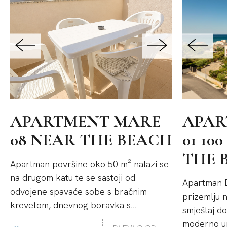
APARTMENT MARE
APAR
08 NEAR THE BEACH
01 10
THE 
Apartman površine oko 50 m² nalazi se
na drugom katu te se sastoji od
Apartman D
odvojene spavaće sobe s bračnim
prizemlju n
krevetom, dnevnog boravka s...
smještaj do
moderno ur