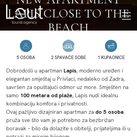
LAPIS CLOSE TO THE
BEACH
FOTOGALERIJA
5 OSOBA
2 SPAVAĆE SOBE
1 KUPAONICE
Dobrodošli u apartman
Lapis
, moderno uređen i
elegantan smještaj u Privlaci, nedaleko od Zadra,
savršen za opuštajući odmor uz more. Smješten na
samo
100 metara od plaže
, Lapis nudi idealnu
kombinaciju komfora i privatnosti.
Ovaj pažljivo dizajniran apartman za
do 5 osoba
pruža sve što vam je potrebno za bezbrižan
boravak – bilo da dolazite s obitelji, prijateljima ili u
potrazi za mirnim bijegom.