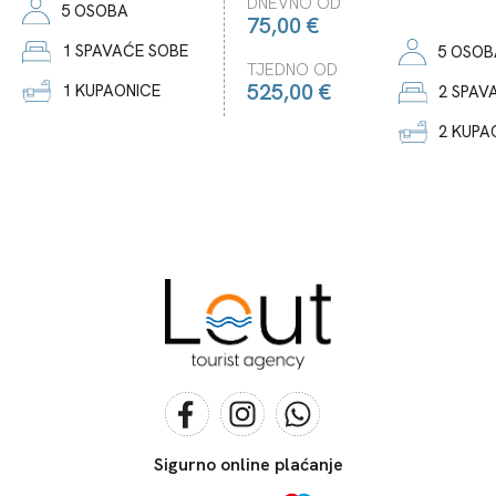
DNEVNO OD
5 OSOBA
75,00 €
1 SPAVAĆE SOBE
5 OSOB
TJEDNO OD
525,00 €
1 KUPAONICE
2 SPAV
2 KUPA
Sigurno online plaćanje