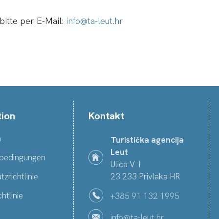
bitte per E-Mail:
info@ta-leut.hr
tion
Kontakt
m
Turistička agencija
Leut
bedingungen
Ulica V 1
zrichtlinie
23 233 Privlaka HR
htlinie
+385 91 132 1995
info@ta-leut.hr