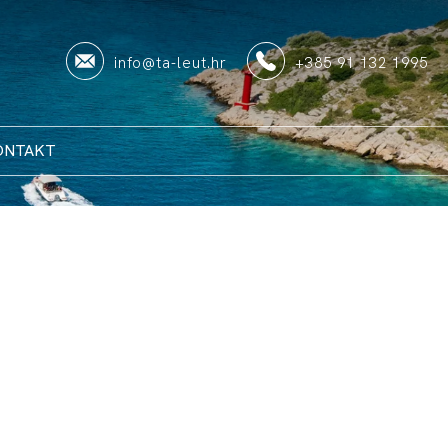
info@ta-leut.hr
+385 91 132 1995
ONTAKT