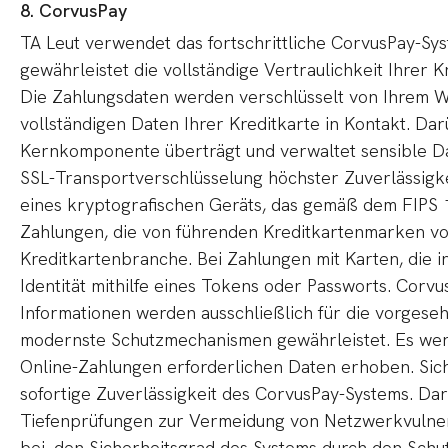
8. CorvusPay
TA Leut verwendet das fortschrittliche CorvusPay-S
gewährleistet die vollständige Vertraulichkeit Ihrer
Die Zahlungsdaten werden verschlüsselt von Ihrem We
vollständigen Daten Ihrer Kreditkarte in Kontakt. Dar
Kernkomponente überträgt und verwaltet sensible Dat
SSL-Transportverschlüsselung höchster Zuverlässigke
eines kryptografischen Geräts, das gemäß dem FIPS 140
Zahlungen, die von führenden Kreditkartenmarken vo
Kreditkartenbranche. Bei Zahlungen mit Karten, die 
Identität mithilfe eines Tokens oder Passworts. Corv
Informationen werden ausschließlich für die vorgeseh
modernste Schutzmechanismen gewährleistet. Es wer
Online-Zahlungen erforderlichen Daten erhoben. Sich
sofortige Zuverlässigkeit des CorvusPay-Systems. D
Tiefenprüfungen zur Vermeidung von Netzwerkvulnera
bei, den Sicherheitsgrad des Systems durch den Schu