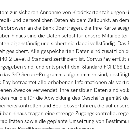
ystem zur sicheren Annahme von Kreditkartenzahlungen 
 Kredit- und persönlichen Daten ab dem Zeitpunkt, an de
bbrowser an die Bank übertragen, die Ihre Karte ausge
über hinaus sind die Daten selbst für unsere Mitarbeiter
en eigenständig und sichert sie dabei vollständig. Das
it gesichert. Alle gespeicherten Daten sind zusätzlich
-2 Level 3-Standard zertifiziert ist. CorvusPay erfüllt 
rgegeben sind, und entspricht dem Standard PCI DSS Le
in das 3-D Secure-Programm aufgenommen sind, bestätigt
us Pay betrachtet alle erhobenen Informationen als vert
enen Zwecke verwendet. Ihre sensiblen Daten sind volls
den nur die für die Abwicklung des Geschäfts gemäß de
erheitskontrollen und Betriebsverfahren, die auf unser
arüber hinaus tragen eine strenge Zugangskontrolle, re
bilitäten sowie die geplante Umsetzung von Bestimmung
tz Ihrer Kreditkartendaten zu verbessern.