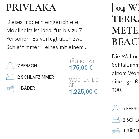
PRIVLAKA
| 04 
TERR
Dieses modern eingerichtete
METE
Mobilheim ist ideal für bis zu 7
Personen. Es verfügt über zwei
BEAC
Schlafzimmer – eines mit einem...
Die Wohnun
TÄGLICH AB
Schlafzim
7 PERSON
175,00 €
einem Woh
2 SCHLAFZIMMER
WÖCHENTLICH
einer groß
AB
1 BÄDER
100...
1.225,00 €
5 PERS
2 SCHL
1 BÄDE