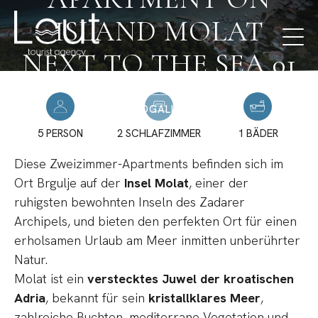
ISLAND MOLAT
NEXT TO THE SEA 01
FOTOGALLERIE
5 PERSON
2 SCHLAFZIMMER
1 BÄDER
Diese Zweizimmer-Apartments befinden sich im
Ort Brgulje auf der
Insel Molat
, einer der
ruhigsten bewohnten Inseln des Zadarer
Archipels, und bieten den perfekten Ort für einen
erholsamen Urlaub am Meer inmitten unberührter
Natur.
Molat ist ein
verstecktes Juwel der kroatischen
Adria
, bekannt für sein
kristallklares Meer
,
zahlreiche Buchten, mediterrane Vegetation und