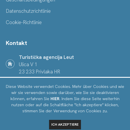
Datenschutzrichtlinie
Cookie-Richtlinie
Kontakt
Turistička agencija Leut
Ulica V 1
23 233 Privlaka HR
+385 91 132 1995
Diese Website verwendet Cookies. Mehr über Cookies und wie
wir sie verwenden sowie darüber, wie Sie sie deaktivieren
info@ta-leut.hr
können, erfahren Sie
HIER
. Indem Sie diese Seite weiterhin
nutzen oder auf die Schaltfläche "Ich akzeptiere" klicken,
stimmen Sie der Verwendung von Cookies zu.
© TA Leut 2024
Izrada:
Kalelarga.net
TÄGLICH AB
75,00 €
ICH AKZEPTIERE
KALENDER