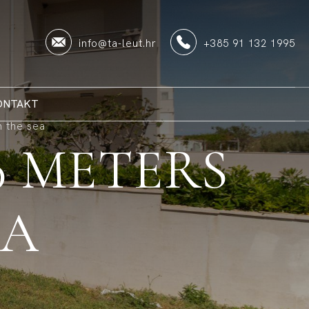
info@ta-leut.hr
+385 91 132 1995
ONTAKT
m the sea
0 METERS
EA