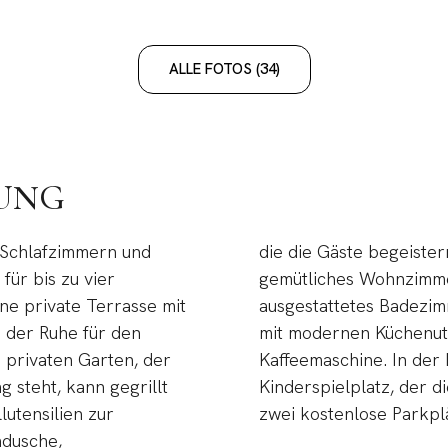
ALLE FOTOS (34)
BUNG
 Schlafzimmern und
die die Gäste begeister
ür bis zu vier
gemütliches Wohnzimmer
ine private Terrasse mit
ausgestattetes Badezim
e der Ruhe für den
mit modernen Küchenuten
m privaten Garten, der
Kaffeemaschine. In der
 steht, kann gegrillt
Kinderspielplatz, der d
utensilien zur
zwei kostenlose Parkp
ndusche,