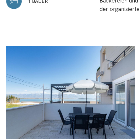
Bäckereien und 
1 BÄDER
der organisier