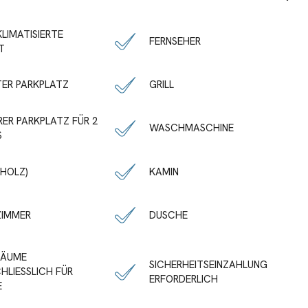
KLIMATISIERTE
FERNSEHER
IT
TER PARKPLATZ
GRILL
RER PARKPLATZ FÜR 2
WASCHMASCHINE
S
(HOLZ)
KAMIN
ZIMMER
DUSCHE
RÄUME
SICHERHEITSEINZAHLUNG
HLIESSLICH FÜR
ERFORDERLICH
E