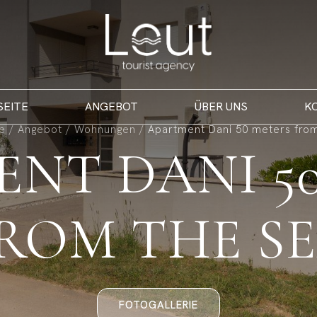
SEITE
ANGEBOT
ÜBER UNS
K
te
/
Angebot
/
Wohnungen
/
Apartment Dani 50 meters fro
NT DANI 5
ROM THE S
FOTOGALLERIE