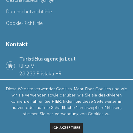
Geschäftsbedingungen
Datenschutzrichtlinie
Cookie-Richtlinie
Kontakt
Turistička agencija Leut
Ulica V 1
23 233 Privlaka HR
+385 91 132 1995
Diese Website verwendet Cookies. Mehr über Cookies und wie
wir sie verwenden sowie darüber, wie Sie sie deaktivieren
info@ta-leut.hr
können, erfahren Sie
HIER
. Indem Sie diese Seite weiterhin
nutzen oder auf die Schaltfläche "Ich akzeptiere" klicken,
stimmen Sie der Verwendung von Cookies zu.
© TA Leut 2024
Izrada:
Kalelarga.net
TÄGLICH AB
100,00 €
ICH AKZEPTIERE
KALENDER