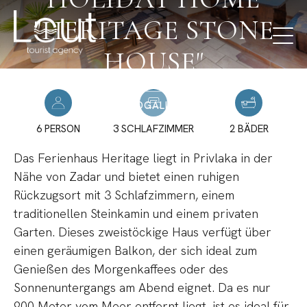
"HERITAGE STONE
HOUSE"
FOTOGALLERIE
6 PERSON
3 SCHLAFZIMMER
2 BÄDER
Das Ferienhaus Heritage liegt in Privlaka in der
Nähe von Zadar und bietet einen ruhigen
Rückzugsort mit 3 Schlafzimmern, einem
traditionellen Steinkamin und einem privaten
Garten. Dieses zweistöckige Haus verfügt über
einen geräumigen Balkon, der sich ideal zum
Genießen des Morgenkaffees oder des
Sonnenuntergangs am Abend eignet. Da es nur
900 Meter vom Meer entfernt liegt, ist es ideal für