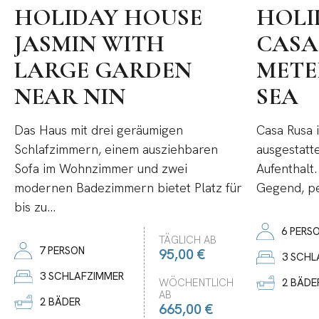
HOLIDAY HOUSE
HOLI
JASMIN WITH
CASA
LARGE GARDEN
METE
NEAR NIN
SEA
Das Haus mit drei geräumigen
Casa Rusa 
Schlafzimmern, einem ausziehbaren
ausgestatt
Sofa im Wohnzimmer und zwei
Aufenthalt.
modernen Badezimmern bietet Platz für
Gegend, per
bis zu...
6 PERS
TÄGLICH AB
7 PERSON
95,00 €
3 SCHL
3 SCHLAFZIMMER
2 BÄDE
WÖCHENTLICH
AB
2 BÄDER
665,00 €